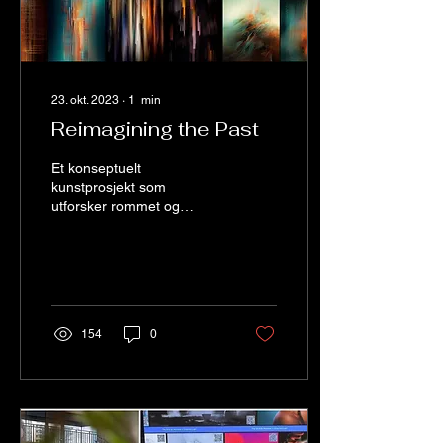
23. okt. 2023
∙
1
min
Reimagining the Past
Et konseptuelt
kunstprosjekt som
utforsker rommet og
overgangen mellom
tradisjonell og digital kunst
ved å retolke eldre verk.
154
0