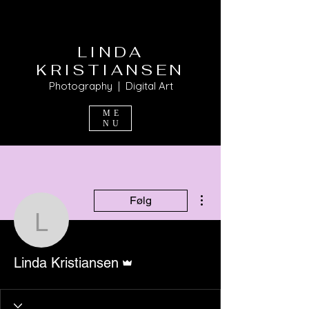
LINDA
KRISTIANSEN
Photography | Digital Art
ME
NU
Flere handlinger
Følg
Linda Kristiansen
Admin
Linda Kristiansen