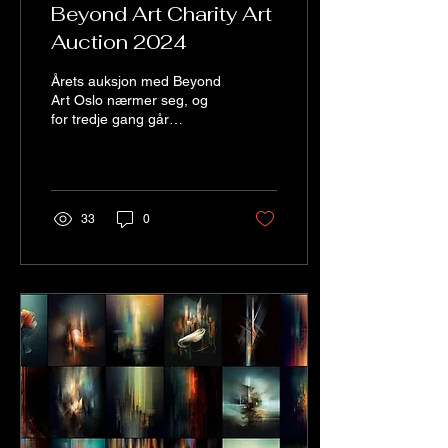
Beyond Art Charity Art
Auction 2024
Årets auksjon med Beyond
Art Oslo nærmer seg, og
for tredje gang går
inntektene til Dråpen i
havet , en organisasjon
som hjelper...
33
0