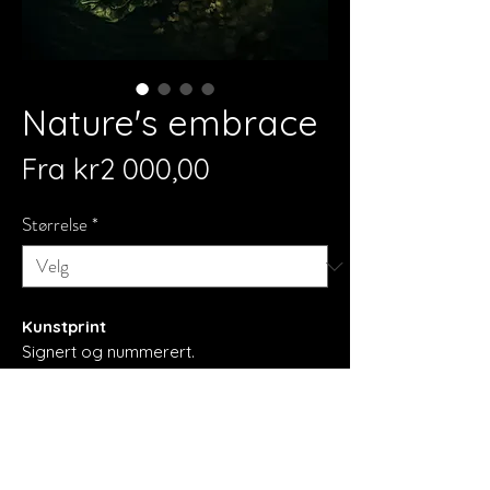
Nature's embrace
Salgspris
Fra
kr2 000,00
Størrelse
*
Kunstprint
Signert og nummerert.
Størrelsen oppgitt er inkludert en hvit
kant rundt motivet.
Teknikk
Plexiglass
Leveres med skinneoppheng.
Mixed media/Ai/digital tegning