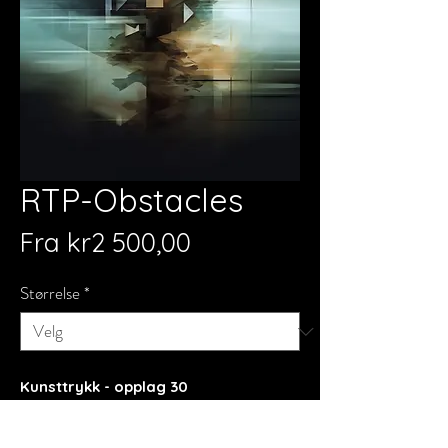
RTP-Obstacles
Salgspris
Fra
kr2 500,00
Størrelse
*
Kunsttrykk - opplag 30
Signert og nummerert.
Størrelsen oppgitt inkluderer en hvit